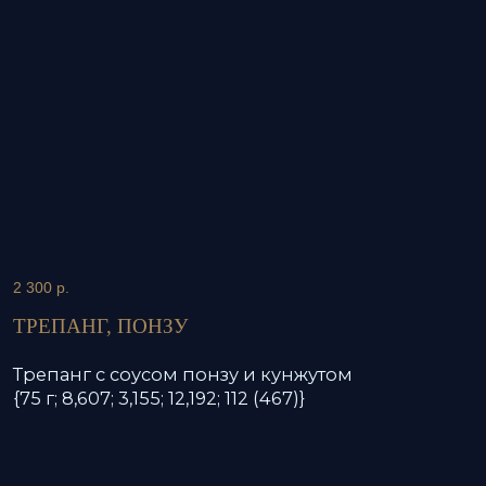
СТОЛ В
ULISS ASIA
Трепанг с соусом понзу и кунжутом
예약
{75 г; 8,607; 3,155; 12,192; 112 (467)}
English menu | 中文菜单
+7
Я согласен на обработку персональных
данных в соответствии с
Политикой
в отношении обработки персональных
данных