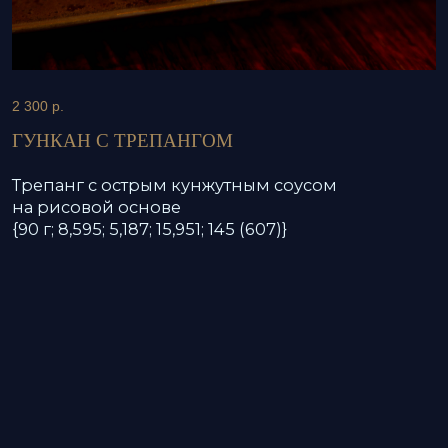
{90 г; 8,595; 5,187; 15,951; 145 (607)}
ЗАБРОНИРУЙТЕ
2 300
р.
ТРЕПАНГ, ПОНЗУ