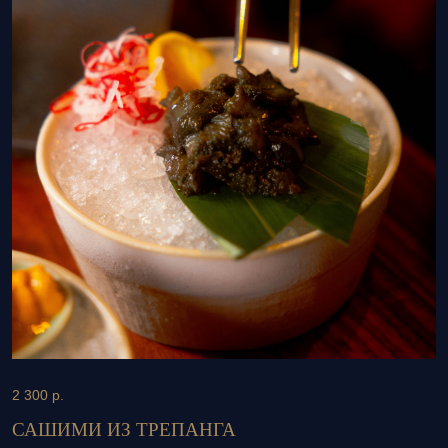
2 300
р.
САШИМИ ИЗ ТРЕПАНГА
Классическое сашими из трепанга с йодистым
вкусом
{75 г; 7,306; 2,195; 2,844; 60 (253)}