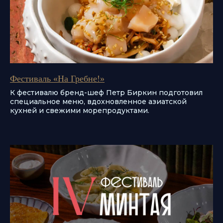
ЗАБРОНИРУЙТЕ СТОЛ
Фестиваль «На Гребне!»
К фестивалю бренд-шеф Петр Биркин подготовил
В
специальное меню, вдохновленное азиатской
кухней и свежими морепродуктами.
«УЛИСС АЗИЯ»
+7