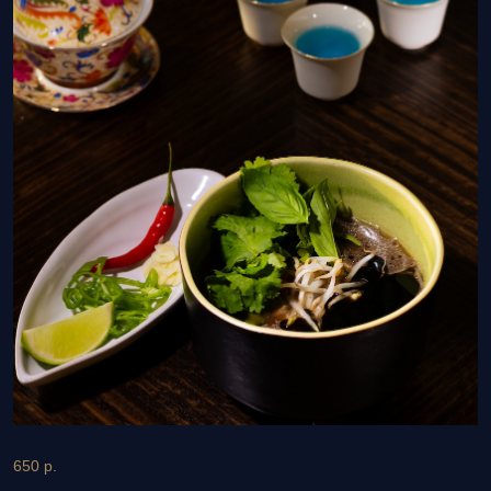
예약
650
р.
СУП С ГОВЯДИНОЙ
Суп на говяжьем бульоне с говядиной,
фунчозой и свежими травами.
{400 г; 17,571; 10,662; 50,277; 367 (1538)}
+7
English menu | 中文菜单
Я согласен на обработку персональных
данных в соответствии с
Политикой
в отношении обработки персональных
данных
Я принимаю условия
Пользовательского