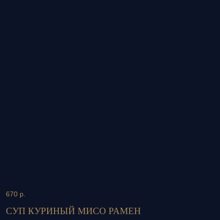
670
р.
СУП КУРИНЫЙ МИСО РАМЕН
Классический японский рамен с якитори
из цыпленка
{480 г; 51,728; 72,19; 45,196; 1037 (4343)}