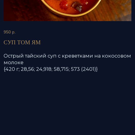
{420 г; 28,56; 24,918; 58,715; 573 (2401)}
750
р.
СУП ТОМ КХА