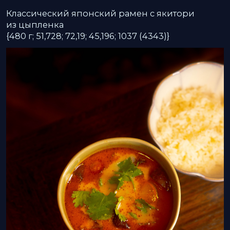
950
р.
СУП ТОМ ЯМ
Острый тайский суп с креветками на кокосовом
молоке