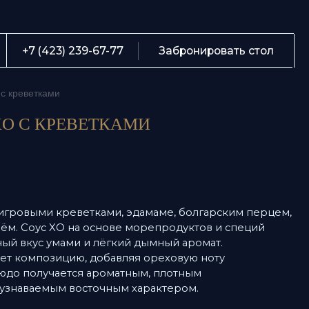
О
239-67-77
Забронировать стол
М
етками
С
 КРЕВЕТКАМИ
Б
К
Te
выми креветками, эдамаме, болгарским перцем,
ка
оус XO на основе морепродуктов и специй
А
с умами и лёгкий дымный аромат.
мпозицию, добавляя ореховую ноту
получается ароматным, плотным
аемым восточным характером.