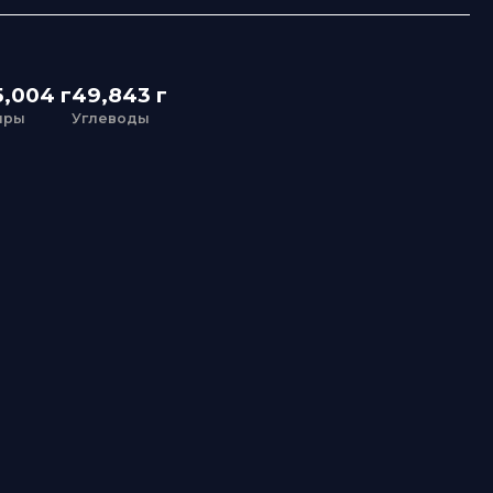
 г
49,843 г
Углеводы