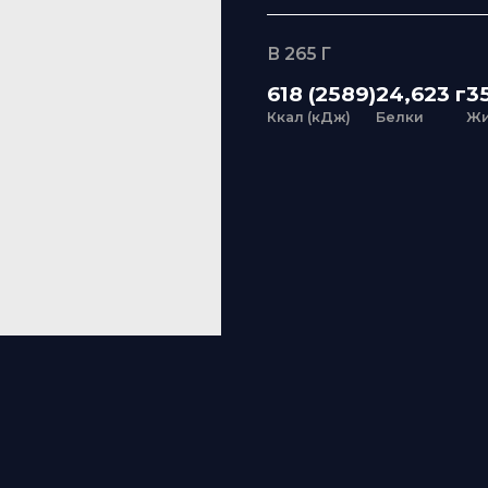
В 265 Г
618 (2589)
24,623 г
35,004
Ккал (кДж)
Белки
Жиры