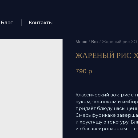
Контакты
+7 (423) 
Меню
/
Вок
/
Жареный рис XO с крев
ЖАРЕНЫЙ РИС XO С
790
р.
Классический вок-рис с тигро
луком, чесноком и имбирём. С
придаёт блюду насыщенный вку
Смесь фурикаке завершает ко
и хрустящую текстуру. Блюдо 
и сбалансированным — с узнав