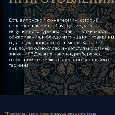
Есть в японской кухне термин, который
способен ввести в заблуждение даже
искушенного гурмана. Татаки — это и метод
обжаривания, и блюдо из тунца или говядины,
и даже указание на соус в меню. Как же так
вышло, что одно слово имеет столько разных
значений? Давайте наконец разберемся
и выясним, в чем же секрет этого японского
термина.
Татаки: что это такое простыми