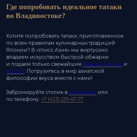
Адрес:
Где попробовать идеальное татаки
Владивосток,
во Владивостоке?
Набережная, 13, этаж 14
Хотите попробовать татаки, приготовленное
Связаться с нами
по всем правилам кулинарных традиций
Японии? В «Улисс Азия» мы виртуозно
владеем искусством быстрой обжарки
и подаем только свежайшие
татаки из тунца
и
лосося
. Погрузитесь в мир азиатской
философии вкуса вместе с нами!
Забронируйте столик в
WhatsApp
или
по телефону:
+7 (423) 239-67-77
.