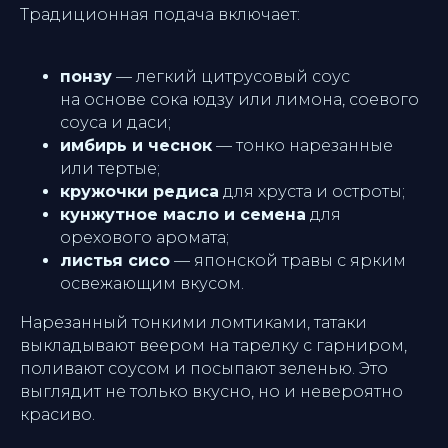
Традиционная подача включает:
понзу
— легкий цитрусовый соус
на основе сока юдзу или лимона, соевого
соуса и даси;
имбирь и чеснок
— тонко нарезанные
или тертые;
Ресторан
Улисс
кружочки редиса
для хруста и остроты;
КОНТАКТЫ
Владивос
кунжутное масло и семена
для
орехового аромата;
листья сисо
— японской травы с ярким
освежающим вкусом.
Нарезанный тонкими ломтиками, татаки
Режим работы:
выкладывают веером на тарелку с гарниром,
Ежедневно
поливают соусом и посыпают зеленью. Это
12:00 - 00:00
выглядит не только вкусно, но и невероятно
красиво.