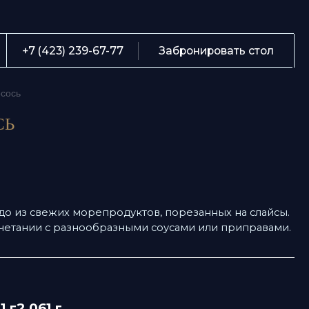
О
239-67-77
Забронировать стол
М
С
Б
К
Te
вежих морепродуктов, порезанных на слайсы.
ка
и с разнообразными соусами или приправами.
А
061 г
леводы