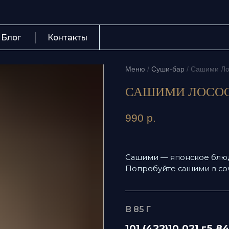
Контакты
+7 (423) 
Меню
/
Суши-бар
/
Сашими Лосось
САШИМИ ЛОСОСЬ
990
р.
Сашими — японское блюдо из с
Попробуйте сашими в сочетани
В 85 Г
101 (422)
10,021 г
5,841 г
2,
Ккал (кДж)
Белки
Жиры
Уг