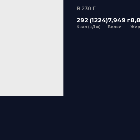
В 230 Г
292 (1224)
7,949 г
8,827 г
Ккал (кДж)
Белки
Жиры