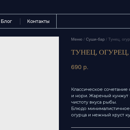
Контакты
+7 (423) 
Меню
/
Суши-бар
/
Тунец, огурец, кун
ТУНЕЦ, ОГУРЕЦ, К
690
р.
Классическое сочетание свежег
и нори. Жареный кунжут прида
чистоту вкуса рыбы.
Блюдо минималистичное и точно
огурца и нежный хруст кунжута