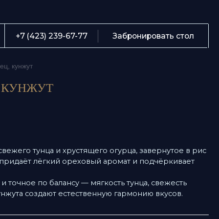
О
239-67-77
Забронировать стол
М
жут
С
УНЖУТ
Б
К
Te
о тунца и хрустящего огурца, завернутое в рис
ка
ёт лёгкий ореховый аромат и подчёркивает
А
е по балансу — мягкость тунца, свежесть
 создают естественную гармонию вкусов.