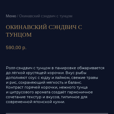
ОКИНАВСКИЙ СЭНДВИЧ С
ТУНЦОМ
590,00
р.
Ролл-сэндвич с тунцом в панировке обжаривается
до лёгкой хрустящей корочки. Вкус рыбы
дополняют соус с юдзу и лаймом, свежие травы
и рис, сохраняющий мягкость и баланс.
Контраст горячей корочки, нежного тунца
и цитрусового аромата создаёт гармоничное
сочетание текстур и вкусов, типичное для
современной японской кухни.
В 160 Г
201 (840)
5,733 г
Ккал (кДж)
Белки
3,196 г
37,219 г