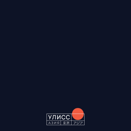
RUS
ENG
CH
Мы используем файлы cookies для вашего удобства — они
сохраняют настройки и улучшают работу сайта. Подробнее
Политике в отношении обработки
в
персональных данных
.
Хорошо
Настройки Cookies