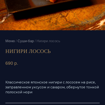
Меню
/
Суши-бар
/
Нигири лосось
НИГИРИ ЛОСОСЬ
690
р.
Классическое японское нигири с лососем на рисе,
заправленном уксусом и сахаром, обернутое тонкой
полоской нори
В 75 Г
140 (586)
9,13 г
Ккал (кДж)
Белки
5,113 г
14,344 г