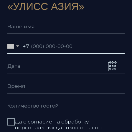
Даю согласие на обработку
персональных данных согласно
политике
Даю согласие с условиями
пользовательского соглашения
Я согласен получать рекламную
рассылку
Отправить заявку
Ресторан
Улисс
КОНТАКТЫ
Владивос