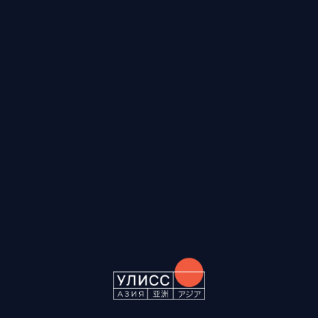
RUS
ENG
CH
Мы используем файлы cookies для вашего удобства — они
сохраняют настройки и улучшают работу сайта. Подробнее
Политике в отношении обработки
в
персональных данных
.
Хорошо
Настройки Cookies