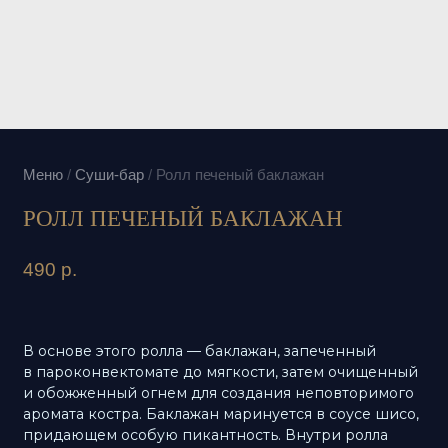
Меню
/
Суши-бар
/
Ролл печеный баклажан
РОЛЛ ПЕЧЕНЫЙ БАКЛАЖАН
490
р.
В основе этого ролла — баклажан, запеченный
в пароконвектомате до мягкости, затем очищенный
и обожженный огнем для создания неповторимого
аромата костра. Баклажан маринуется в соусе шисо,
придающем особую пикантность. Внутри ролла
скрываются свежий огурец и сливочный сыр,
которые идеально дополняют вкус баклажана. Ролл
обжаривается во фритюре в хрустящей панировке,
а затем украшается песто из кинзы, поливается
апельсиновым соусом унаги и посыпается жареным
кунжутом.