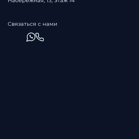
Пользовательское соглашение
RUS
ENG
CH
Мы используем файлы cookies для вашего удобства — они
сохраняют настройки и улучшают работу сайта. Подробнее
Политике в отношении обработки
в
персональных данных
.
Хорошо
Настройки Cookies