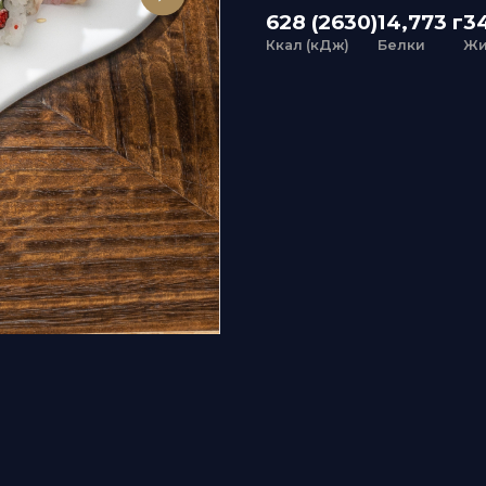
Ккал (кДж)
Белки
Жиры