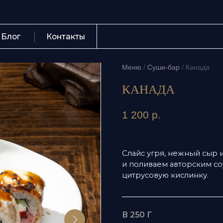
Контакты
+7 (423) 
Меню
/
Суши-бар
/
Канада
КАНАДА
1 200
р.
Слайс угря, нежный сыр и мягк
и поливаем авторским соусом у
цитрусовую кислинку.
В 250 Г
628 (2630)
14,773 г
34,607