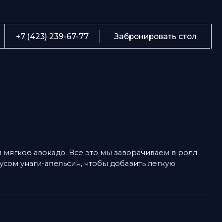
О
239-67-77
Забронировать стол
М
С
Б
К
Te
ое авокадо. Все это мы заворачиваем в ролл
ка
наги-апельсин, чтобы добавить легкую
А
 г
64,389 г