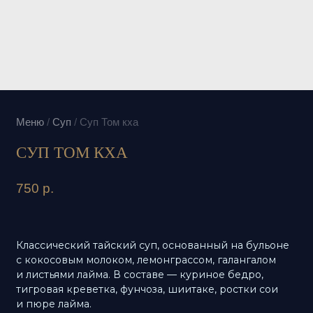
Меню
/
Суп
/
Суп Том кха
СУП ТОМ КХА
750
р.
Классический тайский суп, основанный на бульоне
с кокосовым молоком, лемонграссом, галангалом
и листьями лайма. В составе — куриное бедро,
тигровая креветка, фунчоза, шиитаке, ростки сои
и пюре лайма.
Вкус многослойный: сливочная основа и лёгкая
кислинка сочетаются с ароматом лемонграсса
и деликатной остротой. Суп получается
насыщенным, но свежим, с чистым балансом
цитруса, кокоса и специй.