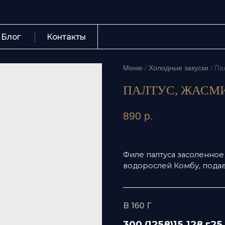
Контакты
+7 (423) 
Меню
/
Холодные закуски
/
Палтус, ж
ПАЛТУС, ЖАСМИН
890
р.
Филе палтуса засоленное в со
водорослей Комбу, подается с
В 160 Г
300 (1258)
15,128 г
25,7 г
2,
Ккал (кДж)
Белки
Жиры
Уг