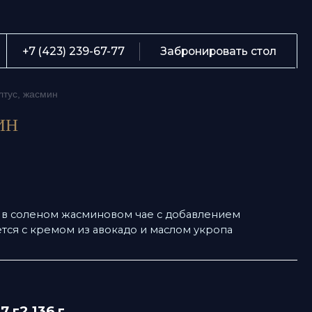
О
239-67-77
Забронировать стол
М
асмин
С
Б
К
Te
леном жасминовом чае с добавлением
ка
 кремом из авокадо и маслом укропа
А
136 г
леводы