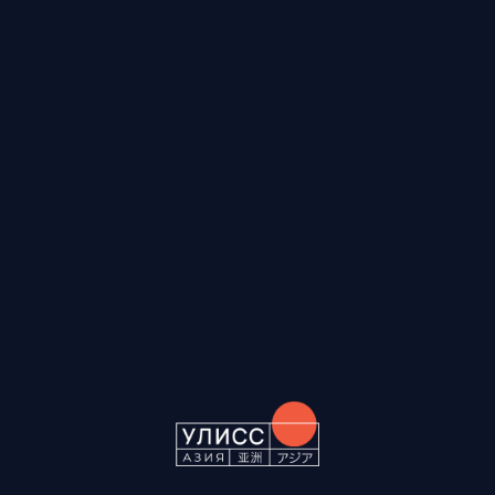
RUS
ENG
CH
Мы используем файлы cookies для вашего удобства — они
сохраняют настройки и улучшают работу сайта. Подробнее
Политике в отношении обработки
в
персональных данных
.
Хорошо
Настройки Cookies