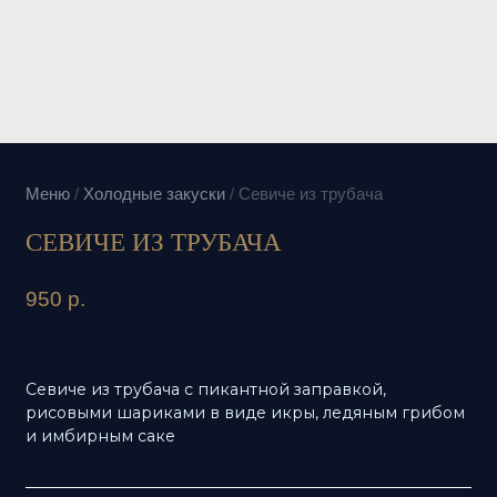
Меню
/
Холодные закуски
/
Севиче из трубача
СЕВИЧЕ ИЗ ТРУБАЧА
950
р.
Севиче из трубача с пикантной заправкой,
рисовыми шариками в виде икры, ледяным грибом
и имбирным саке
В 110 Г
165 (690)
12,447 г
Ккал (кДж)
Белки
7,889 г
9,204 г