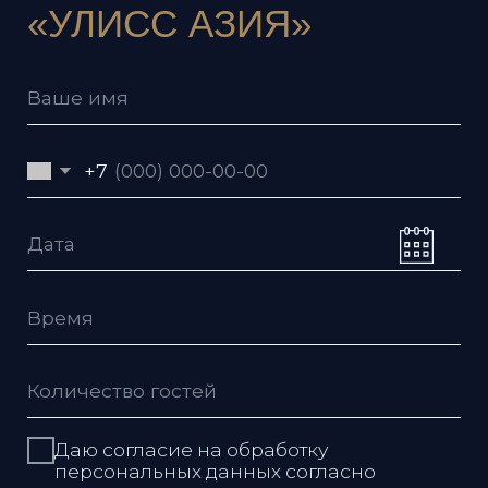
Даю согласие на обработку
персональных данных согласно
политике
Даю согласие с условиями
пользовательского соглашения
Я согласен получать рекламную
рассылку
Отправить заявку
Ресторан
Улисс
КОНТАКТЫ
Владивос