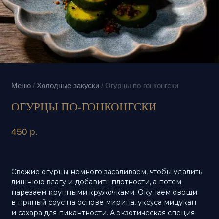
Меню
/
Холодные закуски
/
Огурцы по-гонконгски
ОГУРЦЫ ПО-ГОНКОНГСКИ
450
р.
Свежие огурцы немного засаливаем, чтобы удалить
лишнюю влагу и добавить плотности, а потом
нарезаем крупными кружочками. Окунаем овощи
в пряный соус на основе мирина, уксуса мицукан
и сахара для пикантности. А экзотическая специя
сианласу придает блюду особую изюминку. Готовое
блюдо элегантно укладываем пирамидкой —
простота формы подчеркивает изысканность вкуса
этой освежающей закуски.