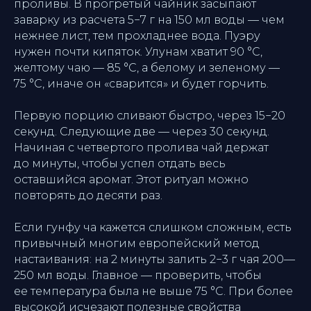
проливы. В прогретый чайник засыпают
заварку из расчета 5−7 г на 150 мл воды — чем
нежнее лист, тем прохладнее вода. Пуэру
нужен почти кипяток. Улунам хватит 90 °C,
желтому чаю — 85 °C, а белому и зеленому —
75 °C, иначе он «сварится» и будет горчить.
ЗАБРОНИРУЙТЕ СТОЛ
В
Первую порцию сливают быстро, через 15−20
секунд. Следующие две — через 30 секунд.
«УЛИСС АЗИЯ»
Начиная с четвертого пролива чай держат
до минуты, чтобы успел отдать весь
оставшийся аромат. Этот ритуал можно
повторять до десяти раз.
+7
Если
гунфу ча
кажется слишком сложным, есть
привычный многим европейский метод
настаивания: на 2 минуты залить 2−3 г чая 200—
250 мл воды. Главное — проверить, чтобы
ее температура была не выше 75 °C. При более
высокой исчезают полезные свойства