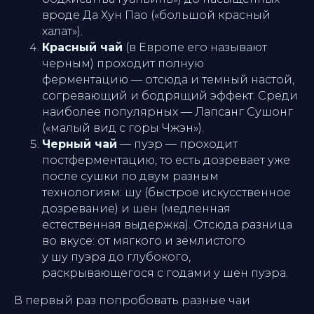
вроде
Да Хун Пао
(«большой красный
халат»).
Красный чай
(в Европе его называют
черным) проходит полную
ферментацию — отсюда и темный настой,
согревающий и бодрящий эффект. Среди
наиболее популярных —
Лапсанг Сушонг
(«малый вид с горы Чжэн»).
Черный чай
— пуэр — проходит
постферментацию, то есть дозревает уже
после сушки по двум разным
технологиям: шу (быстрое искусственное
дозревание) и шен (медленная
естественная выдержка). Отсюда разница
во вкусе: от мягкого и землистого
у шу пуэра до глубокого,
раскрывающегося с годами у шен пуэра.
В первый раз попробовать разные чаи