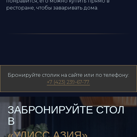
КОНТАКТЫ
Владивос
понравится, его можно купить прямо в
ресторане, чтобы заваривать дома.
Режим работы:
Ежедневно
12:00 - 00:00
Бронируйте столик на сайте или по телефону:
Адрес:
+7 (423) 239-67-77.
Владивосток,
Набережная, 13, этаж 14
Связаться с нами