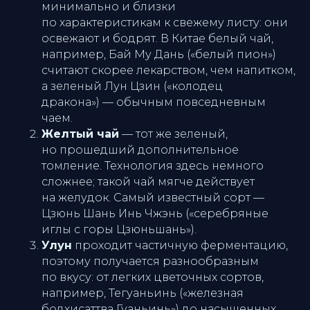
минимально и близки
по характеристикам к свежему листу: они
освежают и бодрят. В Китае белый чай,
например,
Бай Му Дань
(«белый пион»)
считают скорее лекарством, чем напитком,
а зеленый
Лун Цзин
(«колодец
дракона») — обычным повседневным
чаем.
Желтый чай
— тот же зеленый,
но прошедший дополнительное
томление. Технология здесь немного
сложнее; такой чай мягче действует
на желудок. Самый известный сорт —
Цзюнь Шань Инь Чжэнь
(«серебряные
иглы с горы Цзюньшань»).
Улун
проходит частичную ферментацию,
поэтому получается разнообразным
по вкусу: от легких цветочных сортов,
например,
Тегуаньинь
(«железная
бодхисаттва Гуаньинь») до насыщенных