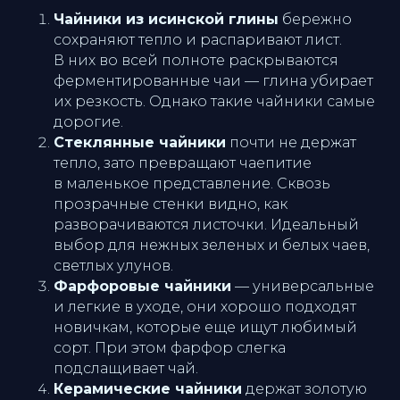
Чайники из исинской глины
бережно
сохраняют тепло и распаривают лист.
В них во всей полноте раскрываются
ферментированные чаи — глина убирает
их резкость. Однако такие чайники самые
дорогие.
Стеклянные чайники
почти не держат
тепло, зато превращают чаепитие
в маленькое представление. Сквозь
прозрачные стенки видно, как
разворачиваются листочки. Идеальный
выбор для нежных зеленых и белых чаев,
светлых улунов.
Фарфоровые чайники
— универсальные
и легкие в уходе, они хорошо подходят
новичкам, которые еще ищут любимый
сорт. При этом фарфор слегка
подслащивает чай.
Керамические чайники
держат золотую