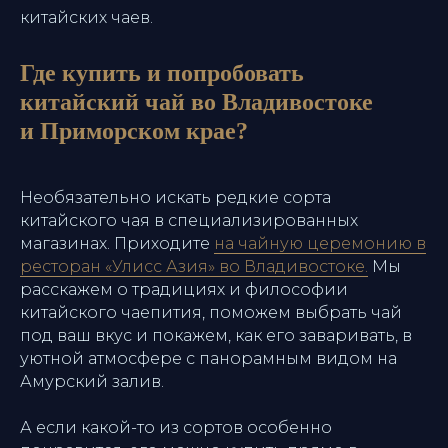
китайских чаев.
Даю согласие на обработку
Где купить и попробовать
персональных данных согласно
политике
китайский чай во Владивостоке
Даю согласие с условиями
и Приморском крае?
пользовательского соглашения
Я согласен получать рекламную
рассылку
Необязательно искать редкие сорта
китайского чая в специализированных
магазинах. Приходите
на чайную церемонию в
Отправить заявку
ресторан «Улисс Азия» во Владивостоке.
Мы
расскажем о традициях и философии
китайского чаепития, поможем выбрать чай
под ваш вкус и покажем, как его заваривать, в
уютной атмосфере с панорамным видом на
Амурский залив.
Ресторан
А если какой-то из сортов особенно
Улисс