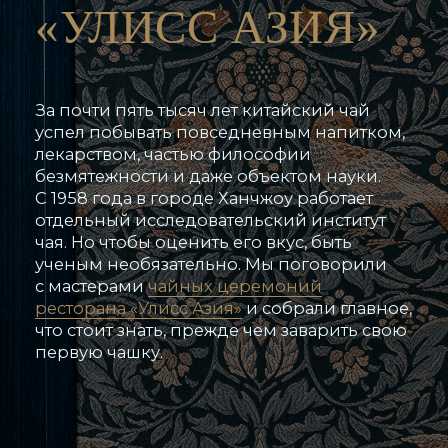
За почти пять тысяч лет китайский чай
успел побывать повседневным напитком,
лекарством, частью философии
безмятежности и даже объектом науки.
С 1958 года в городе Ханчжоу работает
отдельный исследовательский институт
чая. Но чтобы оценить его вкус, быть
ученым необязательно. Мы поговорили
с мастерами
чайных церемоний
ресторана «Улисс Азия»
и собрали главное,
что стоит знать, прежде чем заварить свою
первую чашку.