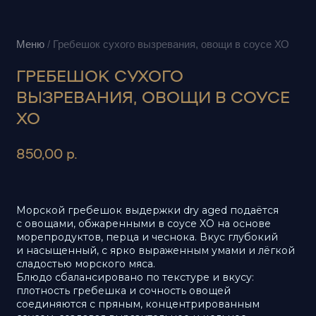
ГРЕБЕШОК СУХОГО
ВЫЗРЕВАНИЯ, ОВОЩИ В СОУСЕ
ХО
р.
850,00
Морской гребешок выдержки dry aged подаётся
с овощами, обжаренными в соусе XO на основе
морепродуктов, перца и чеснока. Вкус глубокий
и насыщенный, с ярко выраженным умами и лёгкой
сладостью морского мяса.
Блюдо сбалансировано по текстуре и вкусу:
плотность гребешка и сочность овощей
соединяются с пряным, концентрированным
соусом, создавая выразительное и цельное
впечатление.
В 120 Г
168 (704)
1,2 г