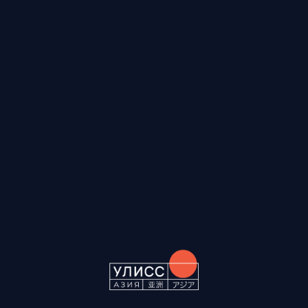
RUS
ENG
CH
Мы используем файлы cookies для вашего удобства — они
сохраняют настройки и улучшают работу сайта. Подробнее
Политике в отношении обработки
в
персональных данных
.
Хорошо
Настройки Cookies