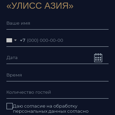
Даю согласие на обработку
персональных данных согласно
политике
Даю согласие с условиями
пользовательского соглашения
Я согласен получать рекламную
рассылку
Отправить заявку
Ресторан
Улисс
КОНТАКТЫ
Владивос