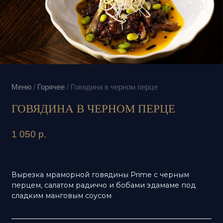
Меню
/
Горячее
/
Говядина в черном перце
ГОВЯДИНА В ЧЕРНОМ ПЕРЦЕ
1 050
р.
Вырезка мраморной говядины Prime с черным
перцем, салатом радиччо и бобами эдамаме под
сладким манговым соусом
В 260 Г
437 (1828)
28,616 г
Ккал (кДж)
Белки
27,401 г
18,899 г