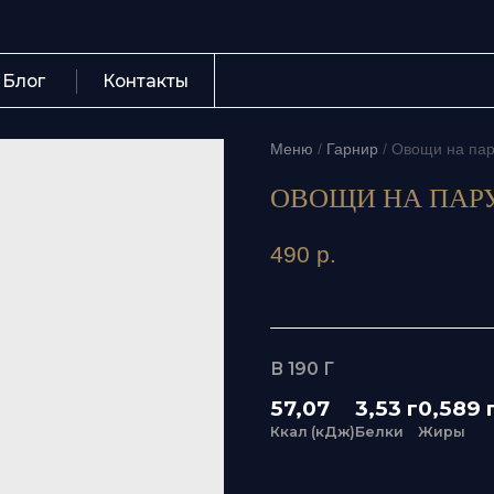
Контакты
+7 (423) 
Меню
/
Гарнир
/
Овощи на пару
ОВОЩИ НА ПАРУ
490
р.
В 190 Г
57,07
3,53 г
0,589 г
9,41
Ккал (кДж)
Белки
Жиры
Угле