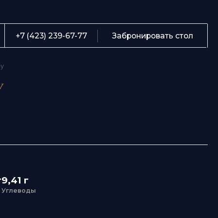
О
239-67-77
Забронировать стол
М
С
Б
К
Te
ка
А
 г
воды