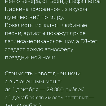
меню вечера, от Бренд-шефа Петра
Биркина, собранное из вкусов
Количество гостей
путешествий по миру.
Вокалисты исполнят любимые
песни, артисты покажут яркое
Отправить заявку
латиноамериканское шоу, а DJ-сет
Нажимая на кнопку, вы принимаете
политики конфиденциальности
условия
создаст яркую атмосферу
праздничной ночи
Ресторан Улисс Владивосток
Стоимость новогодней ночи
с включенным меню:
до 1 декабря — 28 000 рублей.
Политика
конфиденциальности
с 1 декабря стоимость составит —
35 000 рублей.