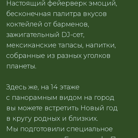
Настоящий фейерверк эмоций,
бесконечная палитра вкусов
коктейлей от барменов,
УЗНАТЬ ПОДРОБНЕЕ
зажигательный DJ-сет,
ULISS ASIA
мексиканские тапасы, напитки,
собранные из разных уголков
예약
планеты.
Ваше имя
Здесь же, на 14 этаже
с панорамным видом на город
+7
вы можете встретить Новый год
Дата
в кругу родных и близких.
Мы подготовили специальное
Время